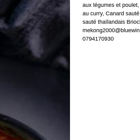
aux légumes et poulet,
au curry, Canard saut
sauté thaïlandais Brio
mekong2000@bluewin
0794170930