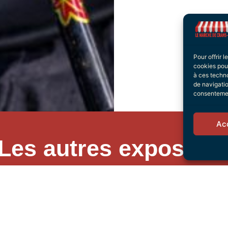
Pour offrir 
cookies pour
à ces techn
de navigatio
consentement
Ac
Les autres exposant