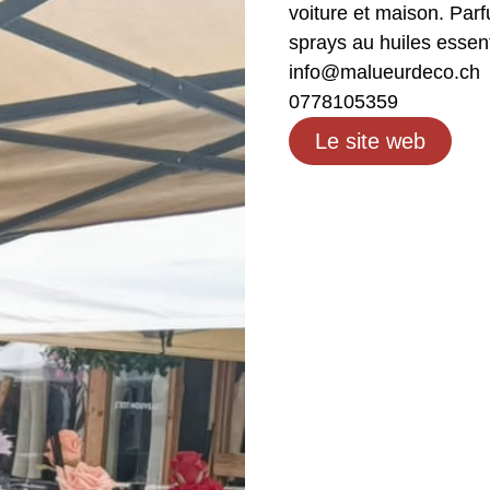
voiture et maison. Par
sprays au huiles essent
info@malueurdeco.ch
0778105359
Le site web