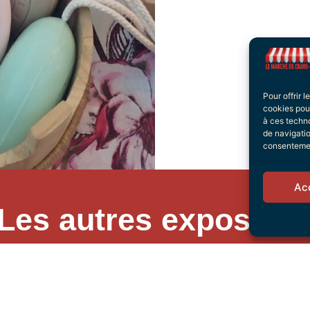
Pour offrir 
cookies pour
à ces techn
de navigatio
consentement
Ac
Les autres exposant