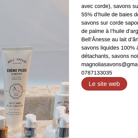
avec corde), savons su
55% d’huile de baies de
savons sur corde saponi
de palme à l’huile d’a
Bell’Ânesse au lait d’â
savons liquides 100% à l
détachants, savons noir
magnoliasavons@gmai
0787133035
Le site web