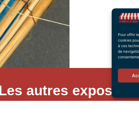
Pour offrir 
cookies pour
à ces techn
de navigatio
consentement
Ac
Les autres exposant