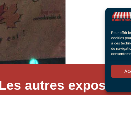
Pour offrir 
cookies pour
à ces techn
de navigatio
consentement
Ac
Les autres exposant